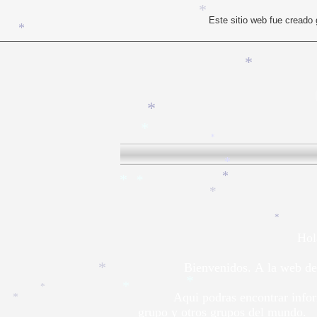
*
Este sitio web fue creado
*
*
*
*
*
*
*
*
*
*
*
*
Hola
*
Bienvenidos. A la web del gru
*
Aqui podras encontrar i
*
*
*
grupo y otros grupos del mundo.