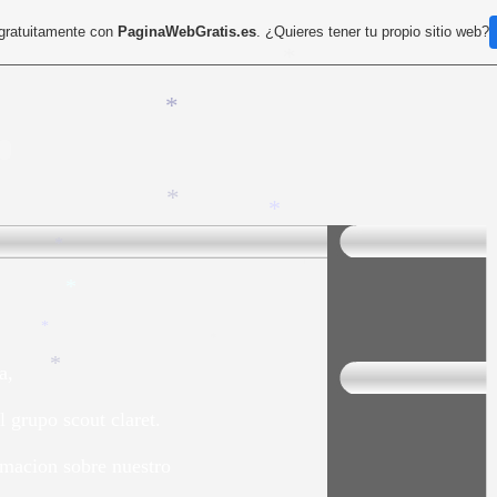
*
 gratuitamente con
PaginaWebGratis.es
. ¿Quieres tener tu propio sitio web?
*
*
*
*
*
*
*
*
*
,
*
po scout claret.
nformacion sobre nuestro