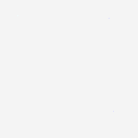
*
*
*
*
*