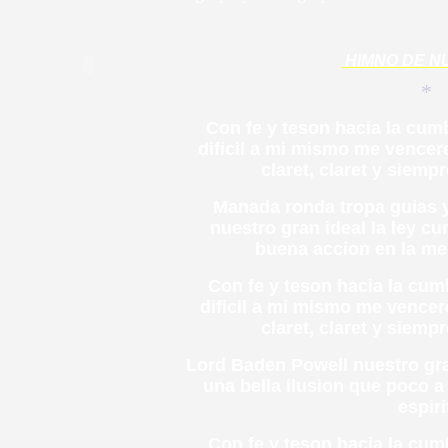
*
HIMNO DE 
Con fe y teson hacia la cum
dificil a mi mismo me vencere
claret, claret y siempr
Manada ronda tropa guias 
nuestro gran ideal la ley c
buena accion en la me
Con fe y teson hacia la cum
dificil a mi mismo me vencere
claret, claret y siempr
Lord Baden Powell nuestro gr
una bella ilusion que poco a
espir
Con fe y teson hacia la cum